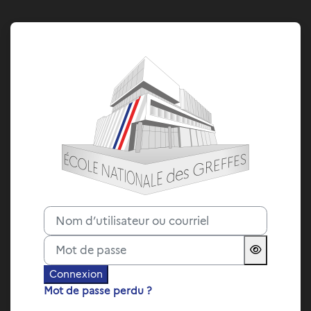
Passer au contenu principal
Connexion à 
Nom d’utilisateur ou courriel
Mot de passe
Connexion
Mot de passe perdu ?